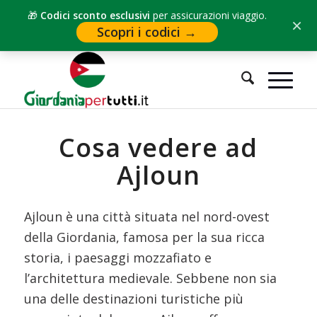
🎁
Codici sconto esclusivi
per assicurazioni viaggio.
×
Scopri i codici →
Sei in:
Home
/
Cosa vedere in Giordania
/
Cosa vedere ad Ajloun
Cosa vedere ad
Ajloun
Ajloun è una città situata nel nord-ovest
della Giordania, famosa per la sua ricca
storia, i paesaggi mozzafiato e
l’architettura medievale. Sebbene non sia
una delle destinazioni turistiche più