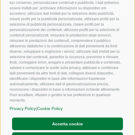
tuo consenso, personalizzare contenuti e pubblicità. I dati potranno
essere trattati per: archiviare informazioni su dispositivo e/o
accedervi, utilizzare dati limitati per la selezione della pubblicità,
creare profili per la pubblicità personalizzata, utilizzare profili per la
selezione di pubblicità personalizzata, creare profili per la
personalizzazione dei contenuti, utilizzare profili per la selezione di
contenuti personalizzati, misurare le prestazioni degli annunci,
Informazioni
misurare le prestazioni dei contenuti, comprendere il pubblico
attraverso statistiche o la combinazione di dati provenienti da fonti
diverse, sviluppare e migliorare i servizi, utilizzare dati limitati per la
selezione dei contenuti, garantire la sicurezza, prevenire e rilevare
Contatti
frodi, correggere errori, erogare e presentare pubblicità e contenuto,
salvare e comunicare le scelte sulla privacy, abbinare e combinare
Cookie policy
dati provenienti da altre fonti di dati, collegare diversi dispositivi,
Privacy policy
identificare i dispositivi in base alle informazioni trasmesse
automaticamente, utilizzare dati di geolocalizzazione precisi,
riconoscere i dispositivi in base a informazioni richieste attivamente.
Puoi accettare, rifiutare o gestire le tue preferenze in qualsiasi
momento.
|
Privacy Policy
Cookie Policy
Fabrizio Montoleone GIORDANIA PER TUTTI © 2020-2026 P.IVA:
Accetta cookie
02342790223 - REA: TN217722 - C.F: MNTFRZ83D22Z133Y