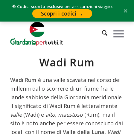
🎁
Codici sconto esclusivi
per assicurazioni viaggio.
×
Scopri i codici →
Sei in:
Home
/
Cosa vedere in Giordania
/
Wadi Rum
Wadi Rum
Wadi Rum
è una valle scavata nel corso dei
millenni dallo scorrere di un fiume fra le
lande sabbiose della Giordania meridionale.
Il significato di Wadi Rum è letteralmente
valle
(Wadi) e
alto, maestoso
(Rum), ma il
sito è noto anche per essere conosciuto dai
locali con il nome di
Valle della Luna,
Wadi