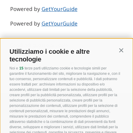
Powered by
GetYourGuide
Powered by
GetYourGuide
Condividi questo articolo
Utilizziamo i cookie e altre
Contin
tecnologie
Noi e
15
terze parti utilizziamo cookie e tecnologie simili per
garantire il funzionamento del sito, migliorare la navigazione e, con il
tuo consenso, personalizzare contenuti e pubblicità. I dati potranno
essere trattati per: archiviare informazioni su dispositivo e/o
accedervi, utilizzare dati limitati per la selezione della pubblicità,
creare profili per la pubblicità personalizzata, utilizzare profili per la
selezione di pubblicità personalizzata, creare profili per la
personalizzazione dei contenuti, utilizzare profili per la selezione di
contenuti personalizzati, misurare le prestazioni degli annunci,
Informazioni
misurare le prestazioni dei contenuti, comprendere il pubblico
attraverso statistiche o la combinazione di dati provenienti da fonti
diverse, sviluppare e migliorare i servizi, utilizzare dati limitati per la
selezione dei contenuti, garantire la sicurezza, prevenire e rilevare