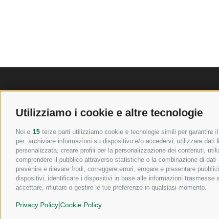
Utilizziamo i cookie e altre tecnologie
Noi e
15
terze parti utilizziamo cookie e tecnologie simili per garantire 
per: archiviare informazioni su dispositivo e/o accedervi, utilizzare dati li
personalizzata, creare profili per la personalizzazione dei contenuti, util
comprendere il pubblico attraverso statistiche o la combinazione di dati pr
prevenire e rilevare frodi, correggere errori, erogare e presentare pubblic
dispositivi, identificare i dispositivi in base alle informazioni trasmess
accettare, rifiutare o gestire le tue preferenze in qualsiasi momento.
|
Privacy Policy
Cookie Policy