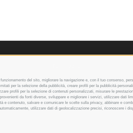
Informazioni
il funzionamento del sito, migliorare la navigazione e, con il tuo consenso, pers
Contatti
mitati per la selezione della pubblicità, creare profili per la pubblicità personali
izzare profili per la selezione di contenuti personalizzati, misurare le prestazio
Cookie policy
ovenienti da fonti diverse, sviluppare e migliorare i servizi, utilizzare dati lim
ità e contenuto, salvare e comunicare le scelte sulla privacy, abbinare e combina
Privacy policy
e automaticamente, utilizzare dati di geolocalizzazione precisi, riconoscere i di