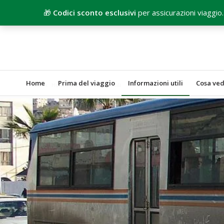
🎁
Codici sconto esclusivi
per assicurazioni viaggio.
Home
Prima del viaggio
Informazioni utili
Cosa ve
Sei in:
Home
/
Informazioni utili