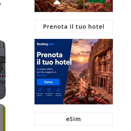
e
Prenota il tuo hotel
eSim