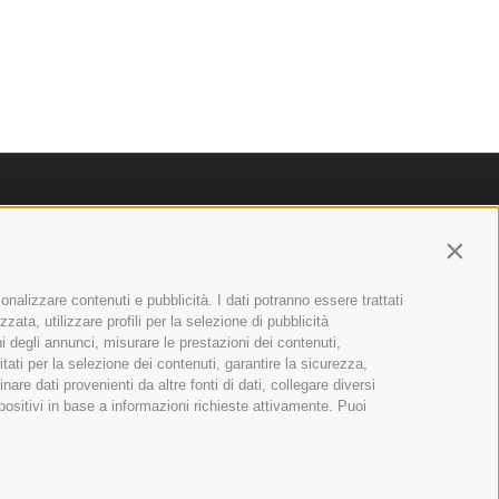
Contin
onalizzare contenuti e pubblicità. I dati potranno essere trattati
zzata, utilizzare profili per la selezione di pubblicità
ni degli annunci, misurare le prestazioni dei contenuti,
itati per la selezione dei contenuti, garantire la sicurezza,
re dati provenienti da altre fonti di dati, collegare diversi
spositivi in base a informazioni richieste attivamente. Puoi